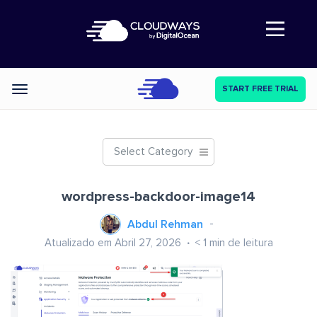
Abre a navegação
START FREE TRIAL
Categories
Select Category
wordpress-backdoor-image14
Abdul Rehman
Atualizado em Abril 27, 2026
< 1
min de leitura