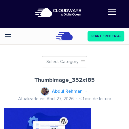
Abre a navegação
START FREE TRIAL
Categories
Select Category
ThumbImage_352x185
Abdul Rehman
Atualizado em Abril 27, 2026
< 1
min de leitura