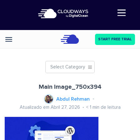
Abre a navegação
START FREE TRIAL
Categories
Select Category
Main Image_750x394
Abdul Rehman
Atualizado em Abril 27, 2026
< 1
min de leitura