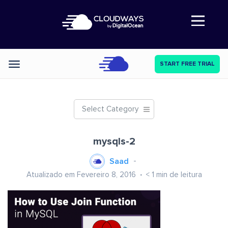
Abre a navegação
START FREE TRIAL
Categories
Select Category
mysqls-2
Saad
Atualizado em Fevereiro 8, 2016
< 1
min de leitura