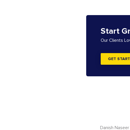
Start G
Our Clients L
GET START
Danish Naseer