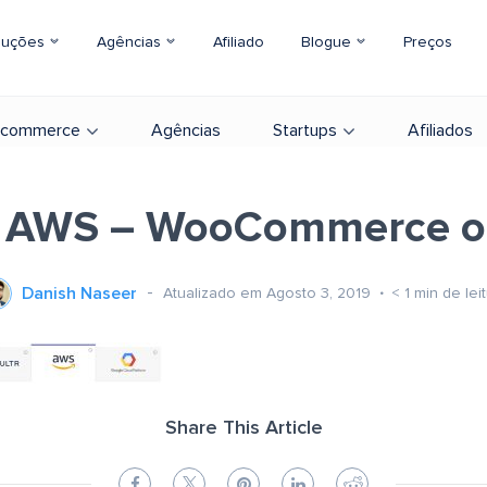
luções
Agências
Afiliado
Blogue
Preços
-commerce
Agências
Startups
Afiliados
t AWS – WooCommerce 
Danish Naseer
Atualizado em Agosto 3, 2019
< 1
min de lei
Share This Article