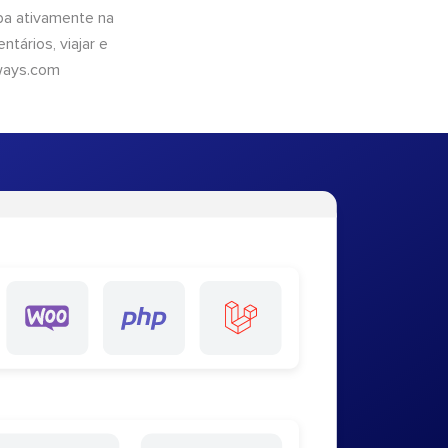
pa ativamente na
tários, viajar e
ways.com