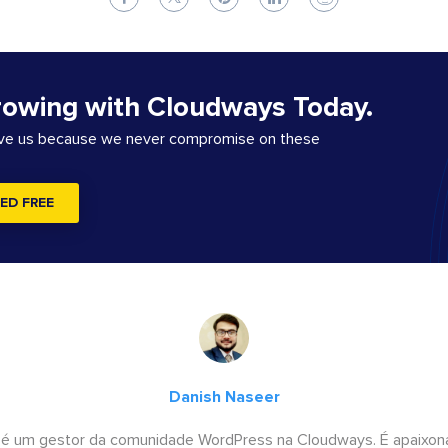
rowing with Cloudways Today.
ove us because we never compromise on these
ED FREE
Danish Naseer
 é um gestor da comunidade WordPress na Cloudways. É apaixona