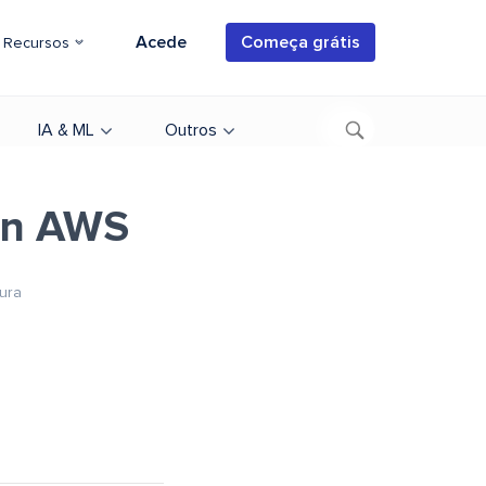
Acede
Começa grátis
Recursos
IA & ML
Outros
on AWS
tura