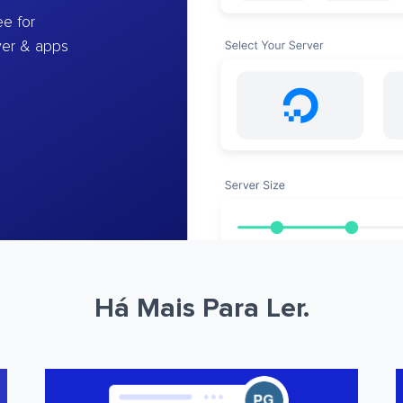
e for
ver & apps
Há Mais Para Ler.