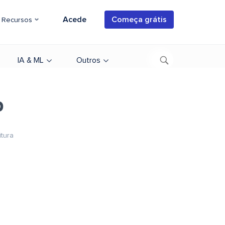
Acede
Começa grátis
Recursos
IA & ML
Outros
b
itura