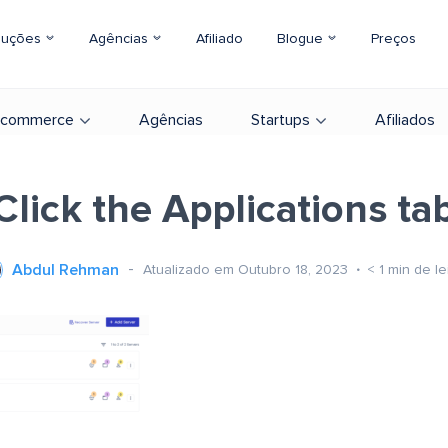
luções
Agências
Afiliado
Blogue
Preços
-commerce
Agências
Startups
Afiliados
Click the Applications ta
Abdul Rehman
Atualizado em Outubro 18, 2023
< 1
min de le