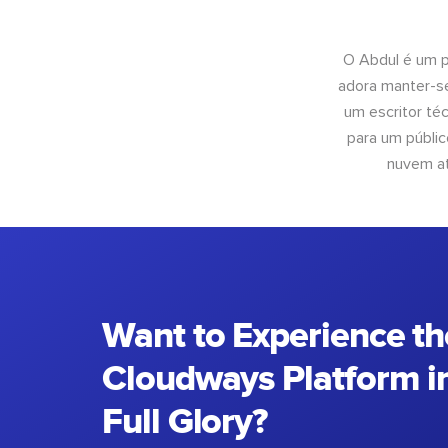
O Abdul é um pr
adora manter-se
um escritor té
para um públic
nuvem at
Want to Experience th
Cloudways Platform in
Full Glory?