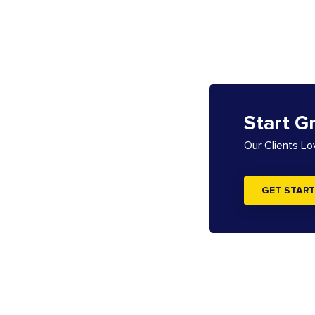
Start G
Our Clients L
GET START