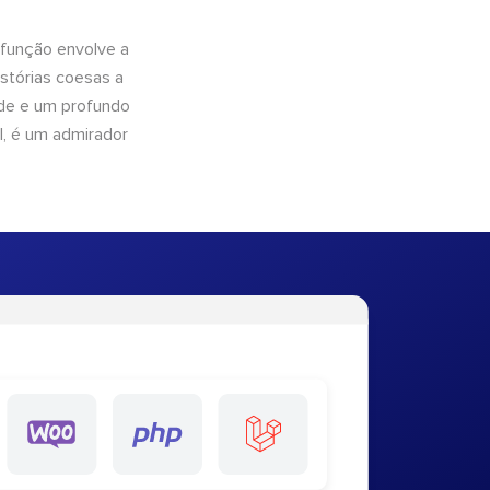
 função envolve a
istórias coesas a
dade e um profundo
l, é um admirador