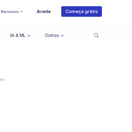
Acede
Começa grátis
Recursos
IA & ML
Outros
ura