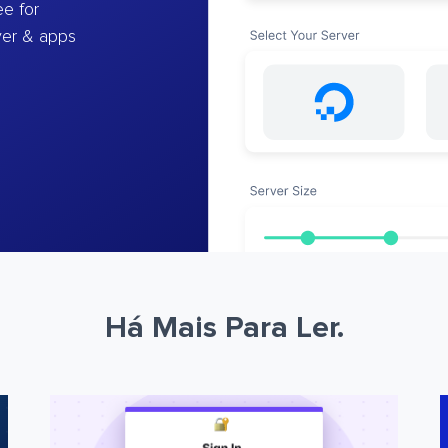
e for
ver & apps
Há Mais Para Ler.