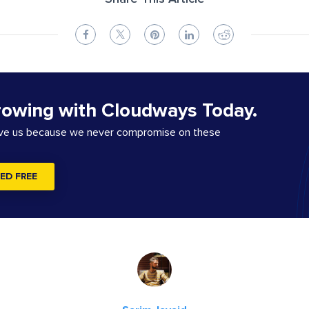
rowing with Cloudways Today.
ove us because we never compromise on these
ED FREE