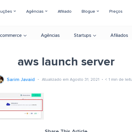
luções
Agências
Afiliado
Blogue
Preços
-commerce
Agências
Startups
Afiliados
aws launch server
Sarim Javaid
Atualizado em Agosto 31, 2021
< 1
min de leit
Share This Article