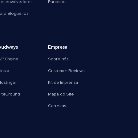
esenvolvedores
Parceiros
ra Blogueiros
oudways
Empresa
WP Engine
Sobre nós
insta
Customer Reviews
ostinger
Kit de Imprensa
SiteGround
Mapa do Site
Carreiras