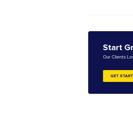
Start G
Our Clients L
GET START