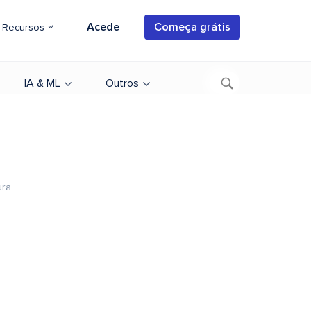
Acede
Começa grátis
Recursos
IA & ML
Outros
ura