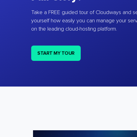
Take a FREE guided tour of Cloudways and se
yourself how easily you can manage your ser
on the leading cloud-hosting platform.
START MY TOUR