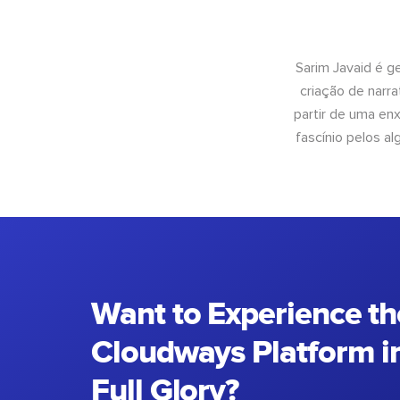
Sarim Javaid é g
criação de narra
partir de uma enx
fascínio pelos a
Want to Experience th
Cloudways Platform in
Full Glory?