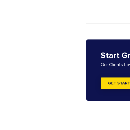
Start G
Our Clients L
GET START