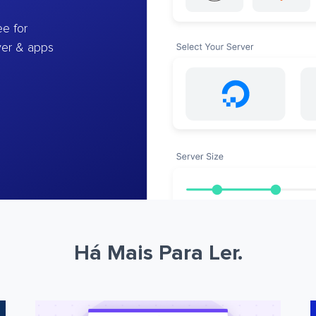
e for
ver & apps
Há Mais Para Ler.