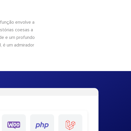
 função envolve a
istórias coesas a
dade e um profundo
l, é um admirador