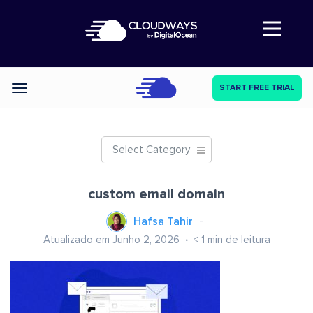
Abre a navegação
START FREE TRIAL
Categories
Select Category
custom email domain
Hafsa Tahir
Atualizado em Junho 2, 2026
< 1
min de leitura