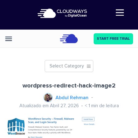
Abre a navegação
START FREE TRIAL
Categories
Select Category
wordpress-redirect-hack-image2
Abdul Rehman
Atualizado em Abril 27, 2026
< 1
min de leitura