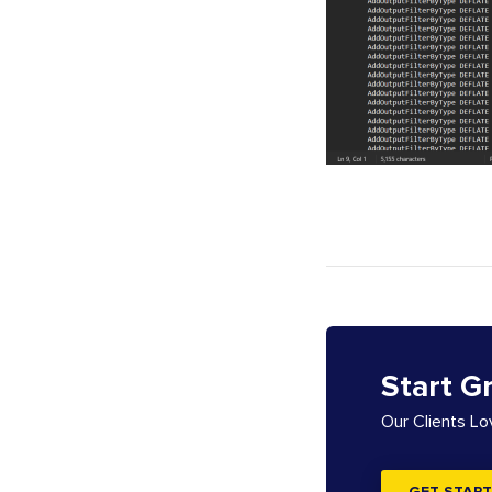
Start G
Our Clients L