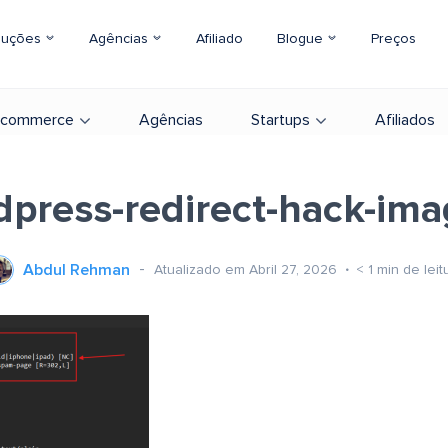
luções
Agências
Afiliado
Blogue
Preços
-commerce
Agências
Startups
Afiliados
press-redirect-hack-im
Abdul Rehman
Atualizado em Abril 27, 2026
< 1
min de leit