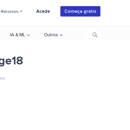
Acede
Começa grátis
Recursos
IA & ML
Outros
age18
ura