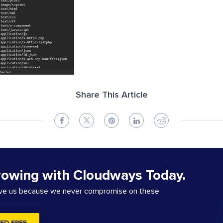
Share This Article
rowing with Cloudways Today.
ove us because we never compromise on these