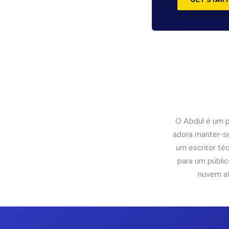
GET START
O Abdul é um pr
adora manter-se
um escritor té
para um públic
nuvem at