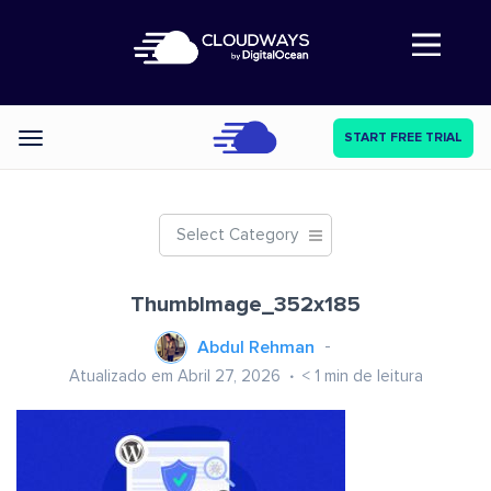
Abre a navegação
START FREE TRIAL
Categories
Select Category
ThumbImage_352x185
Abdul Rehman
Atualizado em Abril 27, 2026
< 1
min de leitura