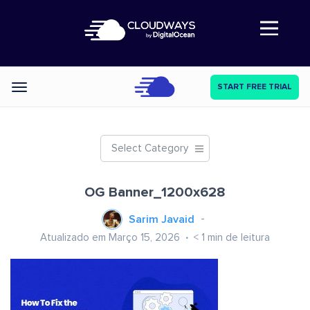
Abre a navegação
START FREE TRIAL
Categories
Select Category
OG Banner_1200x628
Sarim Javaid
Atualizado em Março 15, 2026
< 1
min de leitura