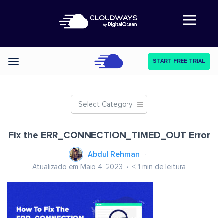
Abre a navegação
START FREE TRIAL
Categories
Select Category
Fix the ERR_CONNECTION_TIMED_OUT Error
Abdul Rehman
Atualizado em Maio 4, 2023
< 1
min de leitura