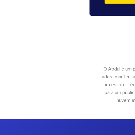
O Abdul é um pr
adora manter-se
um escritor té
para um públic
nuvem at