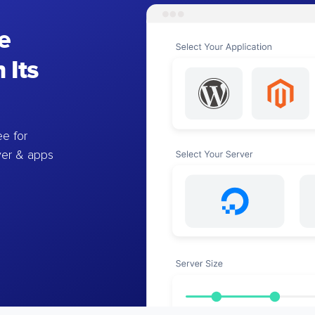
e
 Its
e for
ver & apps