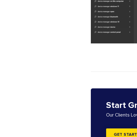
Start G
Our Clients L
GET START