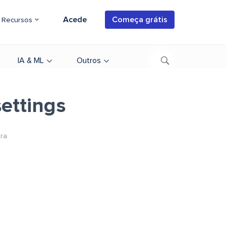
Acede
Começa grátis
Recursos
IA & ML
Outros
ettings
ura