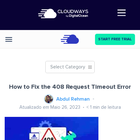
Abre a navegação
START FREE TRIAL
Categories
Select Category
How to Fix the 408 Request Timeout Error
Abdul Rehman
Atualizado em Maio 26, 2023
< 1
min de leitura