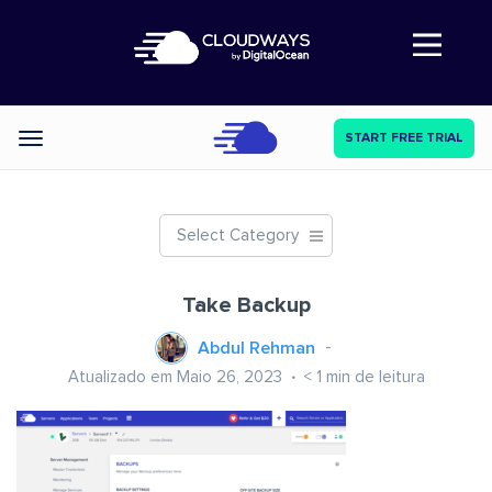
Abre a navegação
START FREE TRIAL
Categories
Select Category
Take Backup
Abdul Rehman
Atualizado em Maio 26, 2023
< 1
min de leitura