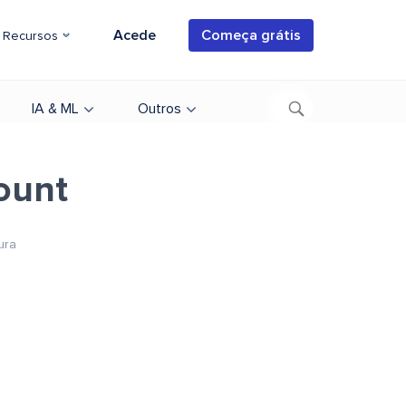
Acede
Começa grátis
Recursos
IA & ML
Outros
count
ura