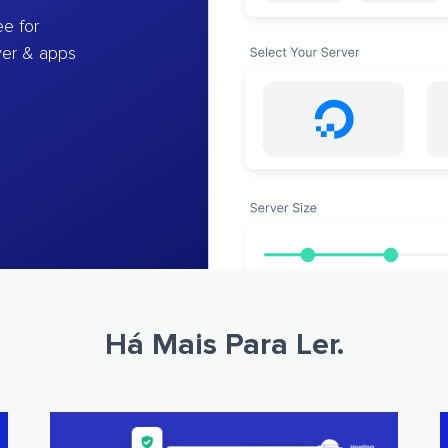
e for
ver & apps
Há Mais Para Ler.