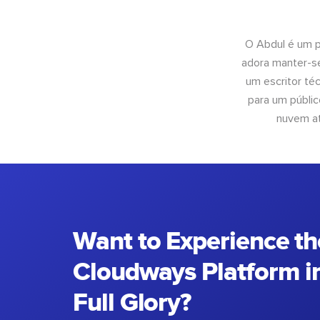
O Abdul é um pr
adora manter-se
um escritor té
para um públic
nuvem at
Want to Experience th
Cloudways Platform in
Full Glory?