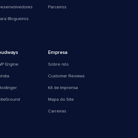
esenvolvedores
Parceiros
ra Blogueiros
oudways
Empresa
WP Engine
Sobre nós
insta
Customer Reviews
ostinger
Kit de Imprensa
SiteGround
Mapa do Site
Carreiras