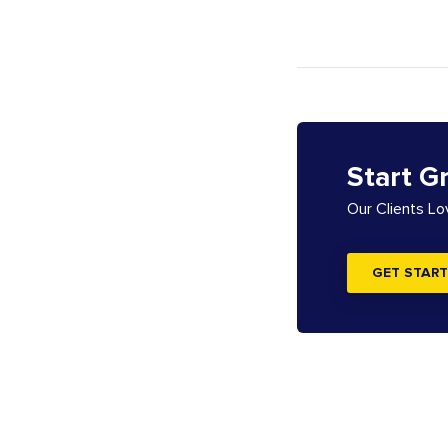
Start G
Our Clients L
GET START