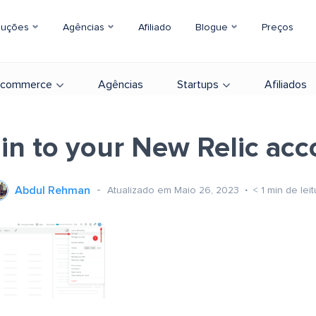
luções
Agências
Afiliado
Blogue
Preços
-commerce
Agências
Startups
Afiliados
in to your New Relic ac
Abdul Rehman
Atualizado em Maio 26, 2023
< 1
min de leit