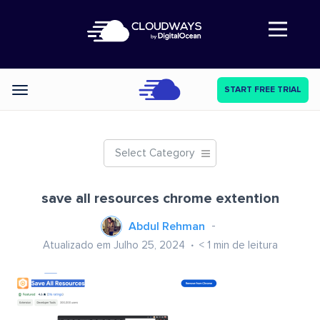
Abre a navegação
START FREE TRIAL
Categories
Select Category
save all resources chrome extention
Abdul Rehman
Atualizado em Julho 25, 2024
< 1
min de leitura