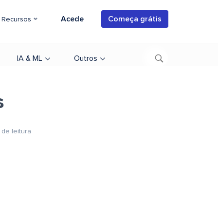
Acede
Começa grátis
Recursos
IA & ML
Outros
s
 de leitura