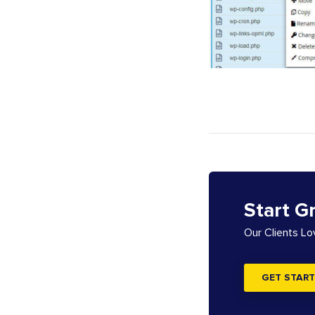
Start G
Our Clients L
GET START