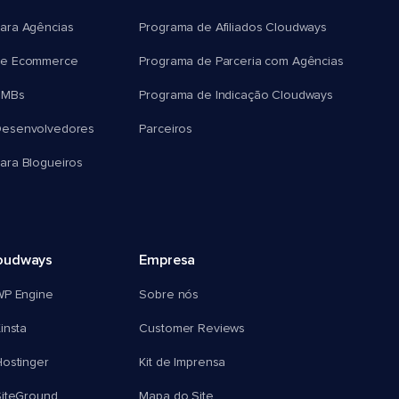
ara Agências
Programa de Afiliados Cloudways
e Ecommerce
Programa de Parceria com Agências
SMBs
Programa de Indicação Cloudways
esenvolvedores
Parceiros
ra Blogueiros
oudways
Empresa
WP Engine
Sobre nós
insta
Customer Reviews
ostinger
Kit de Imprensa
SiteGround
Mapa do Site