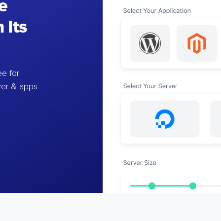
e
 Its
e for
ver & apps