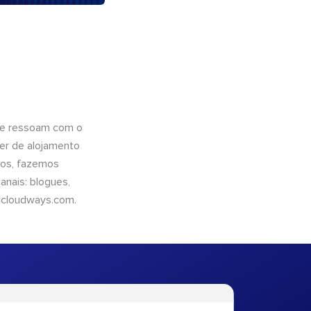
que ressoam com o
er de alojamento
ntos, fazemos
nais: blogues,
cloudways.com
.