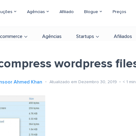
luções
Agências
Afiliado
Blogue
Preços
-commerce
Agências
Startups
Afiliados
compress wordpress file
nsoor Ahmed Khan
Atualizado em Dezembro 30, 2019
< 1
min