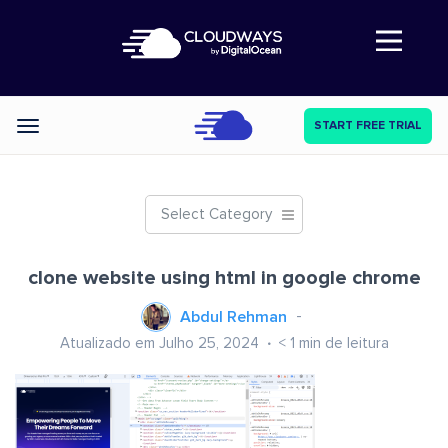
Abre a navegação
START FREE TRIAL
Categories
Select Category
clone website using html in google chrome
Abdul Rehman
Atualizado em Julho 25, 2024
< 1
min de leitura