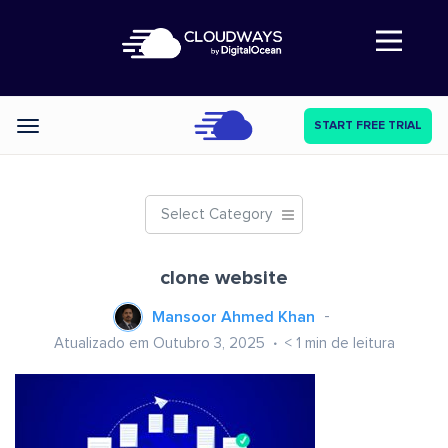
Abre a navegação
START FREE TRIAL
Categories
Select Category
clone website
Mansoor Ahmed Khan
Atualizado em Outubro 3, 2025
< 1
min de leitura