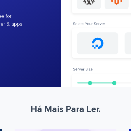
e for
ver & apps
Há Mais Para Ler.