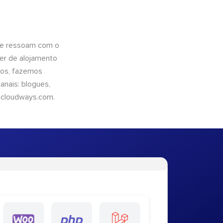
que ressoam com o
er de alojamento
ntos, fazemos
nais: blogues,
cloudways.com
.