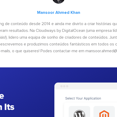
Mansoor Ahmed Khan
ng de conteúdo desde 2014 e ainda me divirto a criar histórias 
geram resultados. Na Cloudways by DigitalOcean (uma empresa líd
iás!), lidero uma equipa de sonho de criadores de conteúdos. Ju
, escrevemos e produzimos conteúdos fantásticos em todos os ca
e-mails, o que quiseres! Podes contactar-me em
mansoor.ahmed@
e
 Its