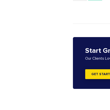
Start G
Our Clients L
GET START