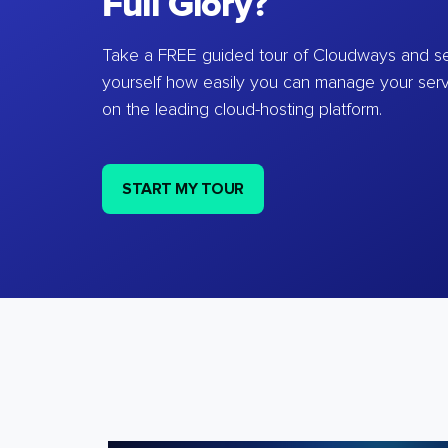
Full Glory?
Take a FREE guided tour of Cloudways and se
yourself how easily you can manage your ser
on the leading cloud-hosting platform.
START MY TOUR