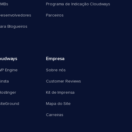
SMBs
Programa de Indicação Cloudways
esenvolvedores
Parceiros
ra Blogueiros
oudways
Empresa
WP Engine
Sobre nós
insta
Customer Reviews
ostinger
Kit de Imprensa
SiteGround
Mapa do Site
Carreiras