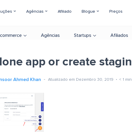
luções
Agências
Afiliado
Blogue
Preços
-commerce
Agências
Startups
Afiliados
lone app or create stagi
nsoor Ahmed Khan
Atualizado em Dezembro 30, 2019
< 1
min