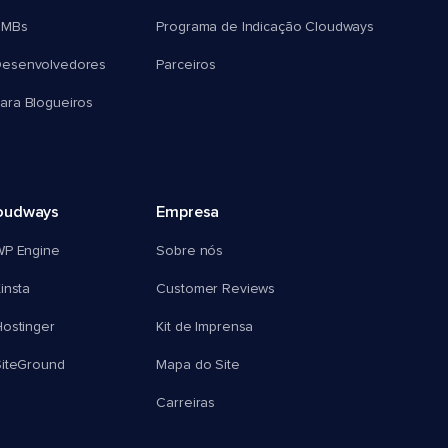
SMBs
Programa de Indicação Cloudways
esenvolvedores
Parceiros
ra Blogueiros
oudways
Empresa
WP Engine
Sobre nós
insta
Customer Reviews
ostinger
Kit de Imprensa
SiteGround
Mapa do Site
Carreiras