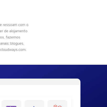
que ressoam com o
er de alojamento
ntos, fazemos
nais: blogues,
cloudways.com
.