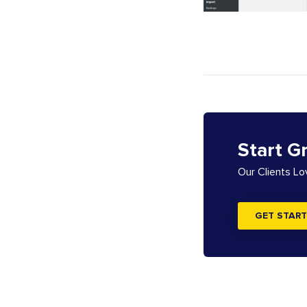
Start G
Our Clients L
GET START