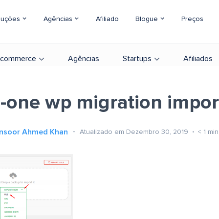
luções
Agências
Afiliado
Blogue
Preços
-commerce
Agências
Startups
Afiliados
in-one wp migration import
nsoor Ahmed Khan
Atualizado em Dezembro 30, 2019
< 1
min