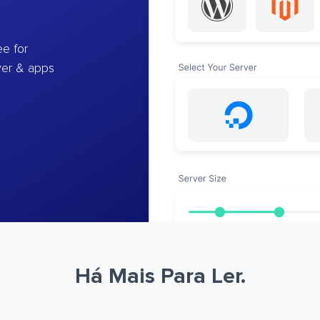
e for
ver & apps
Há Mais Para Ler.