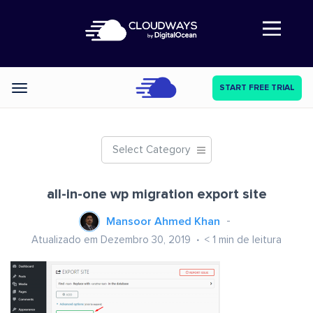
Abre a navegação
START FREE TRIAL
Categories
Select Category
all-in-one wp migration export site
Mansoor Ahmed Khan
Atualizado em Dezembro 30, 2019
< 1
min de leitura