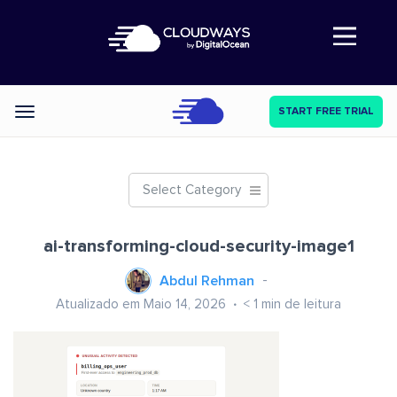
Abre a navegação
START FREE TRIAL
Categories
Select Category
ai-transforming-cloud-security-image1
Abdul Rehman
Atualizado em Maio 14, 2026
< 1
min de leitura