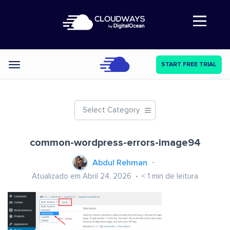
Abre a navegação
START FREE TRIAL
Categories
Select Category
common-wordpress-errors-image94
Abdul Rehman
Atualizado em Abril 24, 2026
< 1
min de leitura