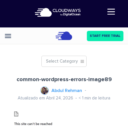
Abre a navegação
START FREE TRIAL
Categories
Select Category
common-wordpress-errors-image89
Abdul Rehman
Atualizado em Abril 24, 2026
< 1
min de leitura