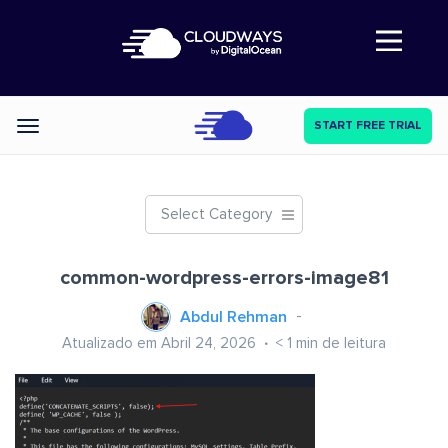
Abre a navegação
START FREE TRIAL
Categories
Select Category
common-wordpress-errors-image81
Abdul Rehman
Atualizado em Abril 24, 2026
< 1
min de leitura