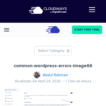
Abre a navegação
START FREE TRIAL
Categories
Select Category
common-wordpress-errors-image66
Abdul Rehman
Atualizado em Abril 24, 2026
< 1
min de leitura