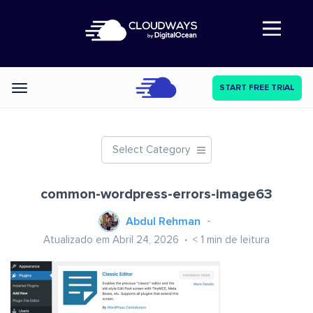
Abre a navegação
START FREE TRIAL
Categories
Select Category
common-wordpress-errors-image63
Abdul Rehman
Atualizado em Abril 24, 2026
< 1
min de leitura