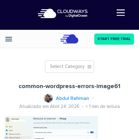
Abre a navegação
START FREE TRIAL
Categories
Select Category
common-wordpress-errors-image61
Abdul Rehman
Atualizado em Abril 24, 2026
< 1
min de leitura