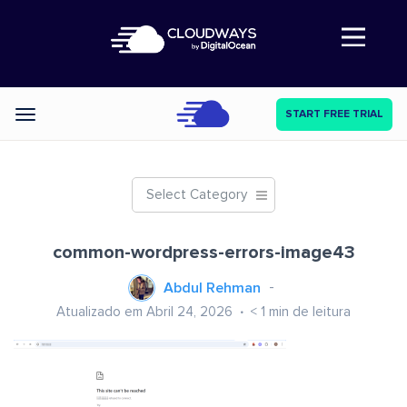
Abre a navegação
START FREE TRIAL
Categories
Select Category
common-wordpress-errors-image43
Abdul Rehman
Atualizado em Abril 24, 2026
< 1
min de leitura