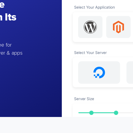
e
 Its
e for
ver & apps