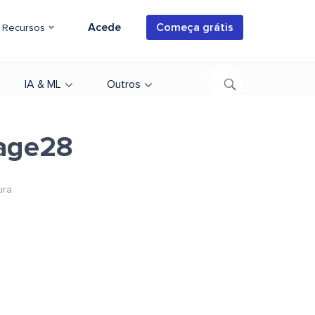
Acede
Começa grátis
Recursos
IA & ML
Outros
age28
ura