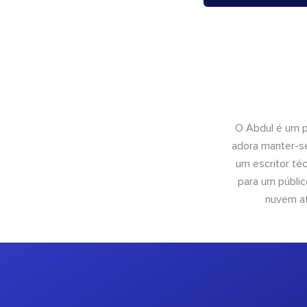
O Abdul é um pr
adora manter-se
um escritor té
para um públic
nuvem at