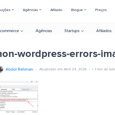
luções
Agências
Afiliado
Blogue
Preços
-commerce
Agências
Startups
Afiliados
on-wordpress-errors-im
Abdul Rehman
Atualizado em Abril 24, 2026
< 1
min de leit