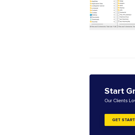
Start G
Our Clients L
GET START