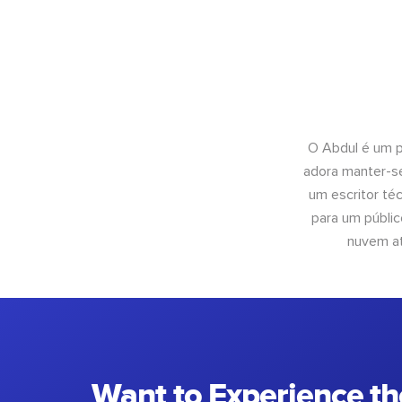
O Abdul é um pr
adora manter-se
um escritor té
para um públic
nuvem at
Want to Experience th