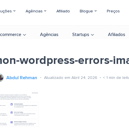
luções
Agências
Afiliado
Blogue
Preços
-commerce
Agências
Startups
Afiliados
on-wordpress-errors-im
Abdul Rehman
Atualizado em Abril 24, 2026
< 1
min de leit