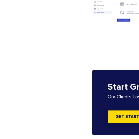
Start G
Our Clients L
GET START