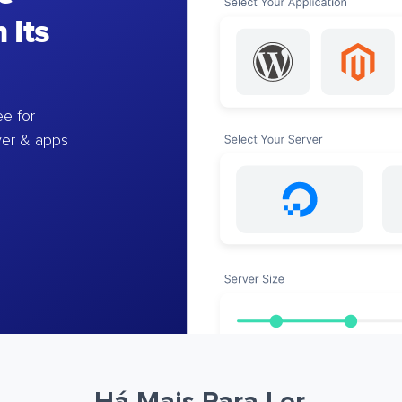
 Its
e for
ver & apps