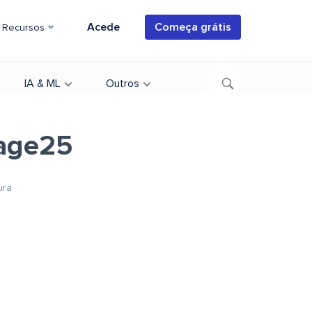
Acede
Começa grátis
Recursos
IA & ML
Outros
age25
ura