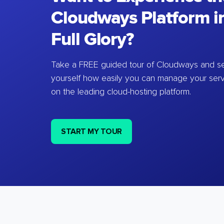
Cloudways Platform in
Full Glory?
Take a FREE guided tour of Cloudways and se
yourself how easily you can manage your ser
on the leading cloud-hosting platform.
START MY TOUR