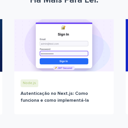
Há Mais Para Ler.
Node.js
Autenticação no Next.js: Como
funciona e como implementá-la