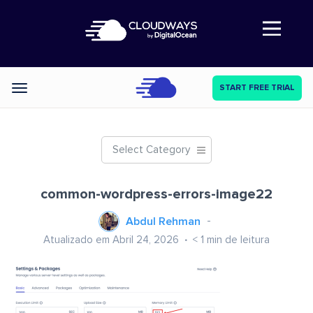
Abre a navegação
START FREE TRIAL
Categories
Select Category
common-wordpress-errors-image22
Abdul Rehman
Atualizado em Abril 24, 2026
< 1
min de leitura