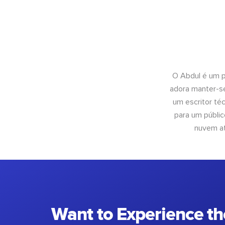
O Abdul é um pr
adora manter-se
um escritor té
para um públic
nuvem at
Want to Experience th