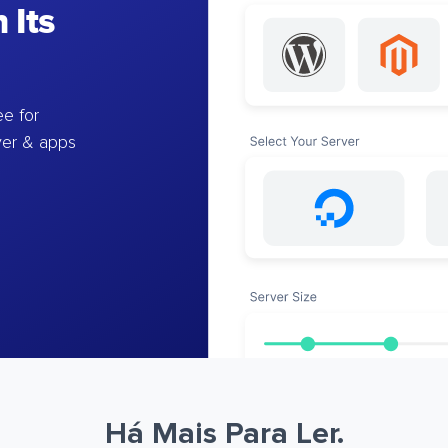
 Its
e for
ver & apps
Há Mais Para Ler.