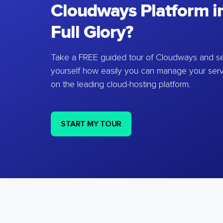
Cloudways Platform in
Full Glory?
Take a FREE guided tour of Cloudways and se
yourself how easily you can manage your ser
on the leading cloud-hosting platform.
START MY TOUR