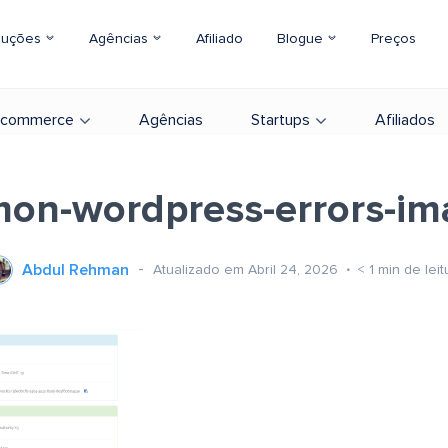
luções
Agências
Afiliado
Blogue
Preços
-commerce
Agências
Startups
Afiliados
on-wordpress-errors-im
Abdul Rehman
Atualizado em Abril 24, 2026
< 1
min de leit