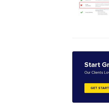
Start G
Our Clients L
GET START