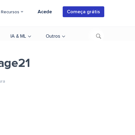
Acede
Começa grátis
Recursos
IA & ML
Outros
age21
ura