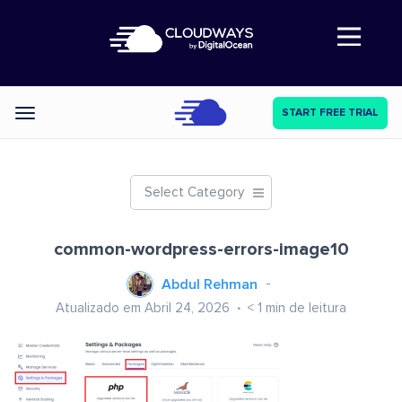
Abre a navegação
START FREE TRIAL
Categories
Select Category
common-wordpress-errors-image10
Abdul Rehman
Atualizado em Abril 24, 2026
< 1
min de leitura