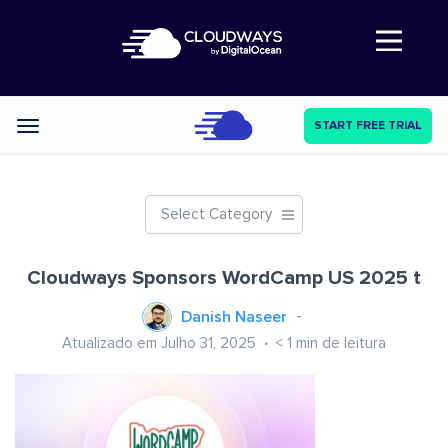
Abre a navegação
START FREE TRIAL
Categories
Select Category
Cloudways Sponsors WordCamp US 2025 t
Danish Naseer
Atualizado em Julho 31, 2025
< 1
min de leitura