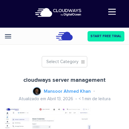
Abre a navegação
START FREE TRIAL
Categories
Select Category
cloudways server management
Mansoor Ahmed Khan
Atualizado em Abril 13, 2026
< 1
min de leitura