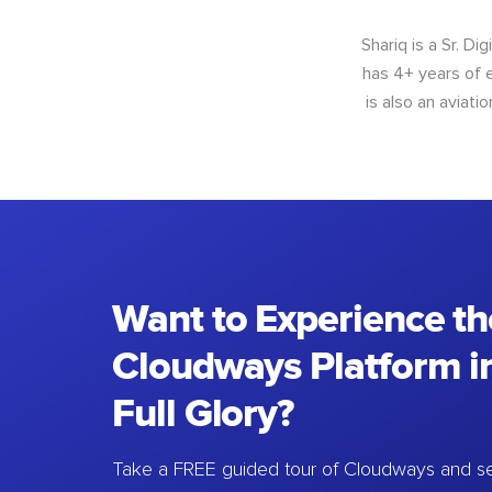
Shariq is a Sr. D
has 4+ years of e
is also an aviat
Want to Experience th
Cloudways Platform in
Full Glory?
Take a FREE guided tour of Cloudways and se