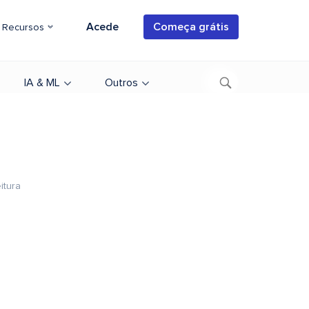
Acede
Começa grátis
Recursos
IA & ML
Outros
itura