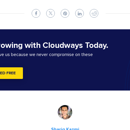
rowing with Cloudways Today.
ove us because we never compromise on these
ED FREE
Shariq Kazmi