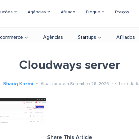
luções
Agências
Afiliado
Blogue
Preços
-commerce
Agências
Startups
Afiliados
Cloudways server
Shariq Kazmi
Atualizado em Setembro 26, 2025
< 1
min de le
Share This Article