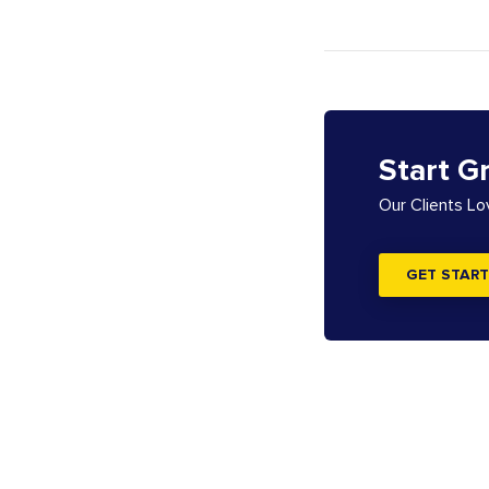
Start G
Our Clients L
GET START