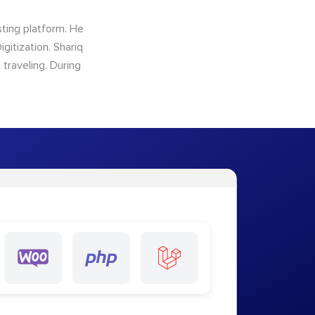
sting platform. He
gitization. Shariq
traveling. During