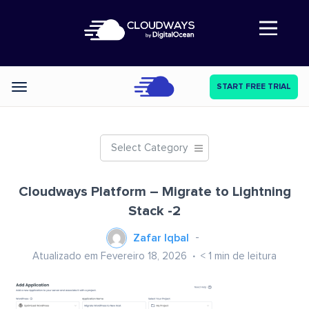
Abre a navegação
START FREE TRIAL
Categories
Select Category
Cloudways Platform – Migrate to Lightning
Stack -2
Zafar Iqbal
Atualizado em Fevereiro 18, 2026
< 1
min de leitura