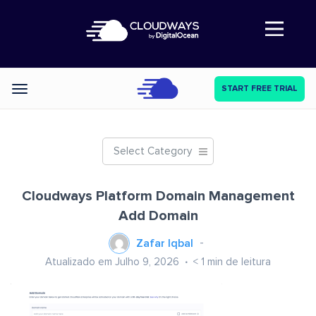
Abre a navegação
START FREE TRIAL
Categories
Select Category
Cloudways Platform Domain Management
Add Domain
Zafar Iqbal
Atualizado em Julho 9, 2026
< 1
min de leitura