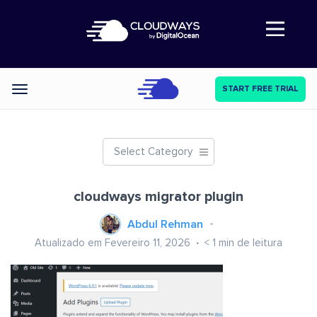
Abre a navegação
START FREE TRIAL
Categories
Select Category
cloudways migrator plugin
Abdul Rehman
Atualizado em Fevereiro 11, 2026
< 1
min de leitura