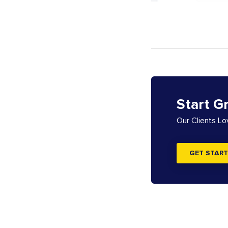
Start G
Our Clients L
GET START