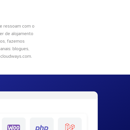
que ressoam com o
er de alojamento
ntos, fazemos
nais: blogues,
cloudways.com
.