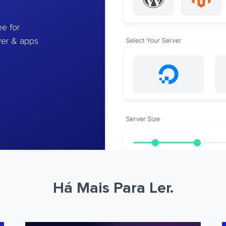
e for
ver & apps
Há Mais Para Ler.