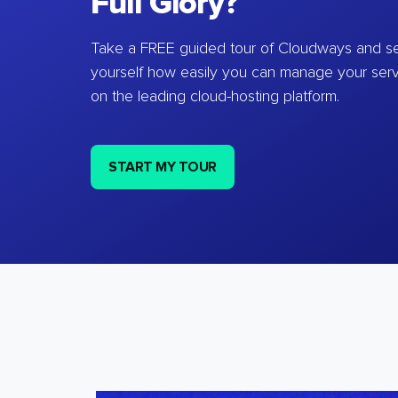
Full Glory?
Take a FREE guided tour of Cloudways and se
yourself how easily you can manage your ser
on the leading cloud-hosting platform.
START MY TOUR