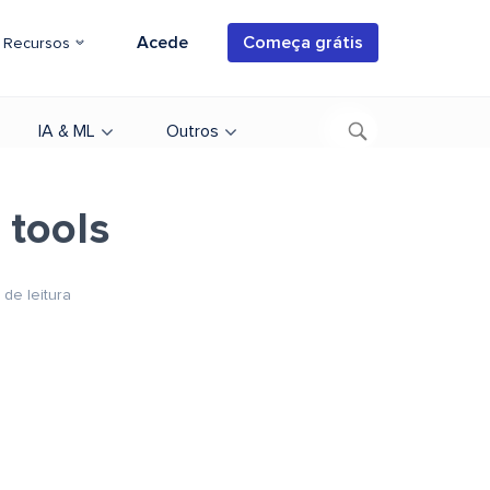
Acede
Começa grátis
Recursos
IA & ML
Outros
 tools
 de leitura