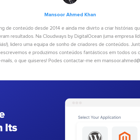
Mansoor Ahmed Khan
ng de conteúdo desde 2014 e ainda me divirto a criar histórias 
geram resultados. Na Cloudways by DigitalOcean (uma empresa líd
iás!), lidero uma equipa de sonho de criadores de conteúdos. Ju
, escrevemos e produzimos conteúdos fantásticos em todos os ca
e-mails, o que quiseres! Podes contactar-me em
mansoor.ahmed@
e
 Its