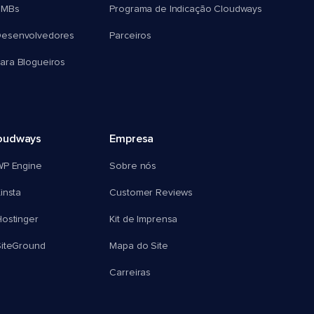
SMBs
Programa de Indicação Cloudways
esenvolvedores
Parceiros
ra Blogueiros
oudways
Empresa
WP Engine
Sobre nós
insta
Customer Reviews
ostinger
Kit de Imprensa
SiteGround
Mapa do Site
Carreiras