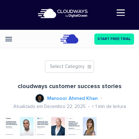
Abre a navegação
START FREE TRIAL
Categories
Select Category
cloudways customer success stories
Mansoor Ahmed Khan
Atualizado em Dezembro 22, 2025
< 1
min de leitura