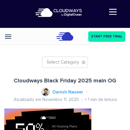
Abre a navegação
START FREE TRIAL
Categories
Select Category
Cloudways Black Friday 2025 main OG
Danish Naseer
Atualizado em Novembro 11, 2025
< 1
min de leitura