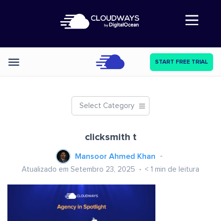
Abre a navegação
START FREE TRIAL
Categories
Select Category
clicksmith t
Mansoor Ahmed Khan
Atualizado em Setembro 23, 2025
< 1
min de leitura