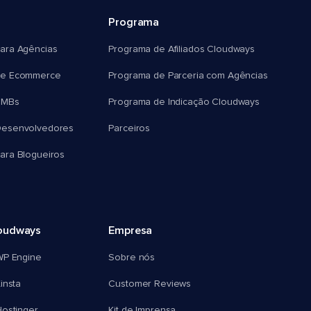
Programa
ara Agências
Programa de Afiliados Cloudways
e Ecommerce
Programa de Parceria com Agências
SMBs
Programa de Indicação Cloudways
esenvolvedores
Parceiros
ra Blogueiros
oudways
Empresa
WP Engine
Sobre nós
insta
Customer Reviews
ostinger
Kit de Imprensa