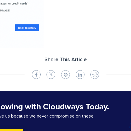
Share This Article
rowing with Cloudways Today.
ove us because we never compromise on these