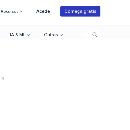
Acede
Começa grátis
Recursos
IA & ML
Outros
ura