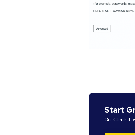
Start G
Our Clients L