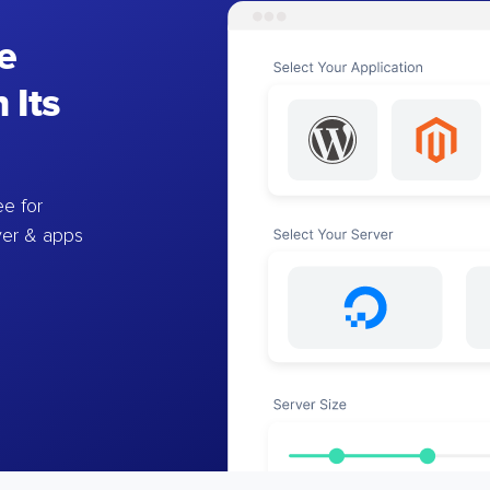
e
 Its
e for
ver & apps