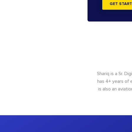
GET START
Shariq is a Sr. D
has 4+ years of e
is also an aviat