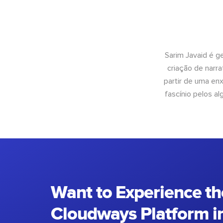
Sarim Javaid é g
criação de narra
partir de uma enx
fascínio pelos a
Want to Experience th
Cloudways Platform in