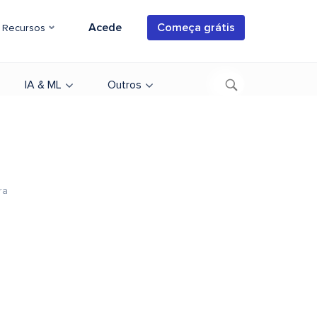
Acede
Começa grátis
Recursos
IA & ML
Outros
ra