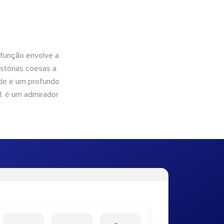
 função envolve a
istórias coesas a
dade e um profundo
l, é um admirador