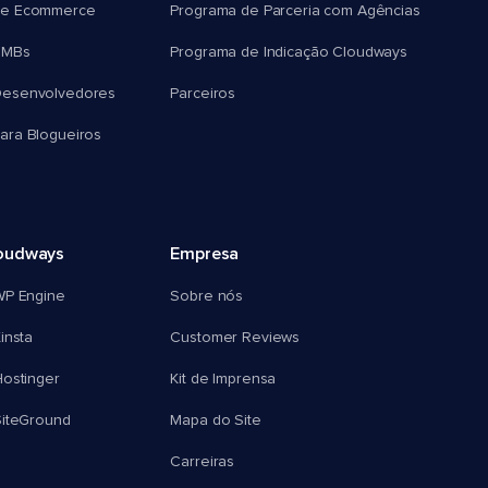
e Ecommerce
Programa de Parceria com Agências
SMBs
Programa de Indicação Cloudways
esenvolvedores
Parceiros
ra Blogueiros
oudways
Empresa
WP Engine
Sobre nós
insta
Customer Reviews
ostinger
Kit de Imprensa
SiteGround
Mapa do Site
Carreiras