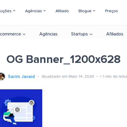
luções
Agências
Afiliado
Blogue
Preços
-commerce
Agências
Startups
Afiliados
OG Banner_1200x628
Sarim Javaid
Atualizado em Maio 14, 2026
< 1
min de leitu