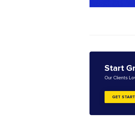
Start G
Our Clients L
GET START