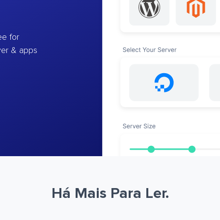
e for
ver & apps
Há Mais Para Ler.